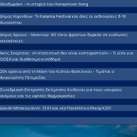
Θεοδωράκη – Η ιστορία του Honeymoon Song
08 Αυγ
05:26:45 PM
Δήμος Κορινθίων: Το Kalamia Festival και όλες οι εκδηλώσεις 8-10
Αυγούστου
08 Αυγ
04:59:52 PM
Δήμος Άργους – Μυκηνών: 60 τόνοι φρούτων δωρεάν σε ευάλωτες
οικογένειες
08 Αυγ
04:43:24 PM
Άκης Σκέρτσος: «Η στατιστική δεν είναι κοπτοραπτική» – Τι είπε για
ΟΟΣΑ και διαθέσιμο εισόδημα
08 Αυγ
02:48:07 PM
204 χρόνια από τη Μάχη του Κιάτου-Βασιλικού – Τιμάται ο
Αναγνώστης Πετιμεζάς
08 Αυγ
01:23:21 PM
Συνεδρίαση Επιτροπής Εκτίμησης Κινδύνου για τους ισχυρούς
ανέμους και τις υψηλές θερμοκρασίες
08 Αυγ
01:14:38 PM
Δανάη Μπακογιάννη: 13,61 και νέο Πανελλήνιο Ρεκόρ Κ20!
07 Αυγ
11:04:50 PM