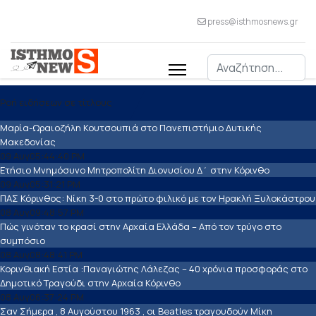
press@isthmosnews.gr
Αναζήτηση
Ροή ειδήσεων σε τίτλους
Μαρία-Ωραιοζήλη Κουτσουπιά στο Πανεπιστήμιο Δυτικής
Μακεδονίας
09 Αυγ
05:44:40 PM
Ετήσιο Μνημόσυνο Μητροπολίτη Διονυσίου Δ΄ στην Κόρινθο
09 Αυγ
05:31:21 PM
ΠΑΣ Κόρινθος: Νίκη 3-0 στο πρώτο φιλικό με τον Ηρακλή Ξυλοκάστρου
08 Αυγ
09:48:57 PM
Πώς γινόταν το κρασί στην Αρχαία Ελλάδα – Από τον τρύγο στο
συμπόσιο
08 Αυγ
08:48:41 PM
Κορινθιακή Εστία :Παναγιώτης Λάλεζας – 40 χρόνια προσφοράς στο
Δημοτικό Τραγούδι στην Αρχαία Κόρινθο
08 Αυγ
06:37:24 PM
Σαν Σήμερα , 8 Αυγούστου 1963 , οι Beatles τραγουδούν Μίκη