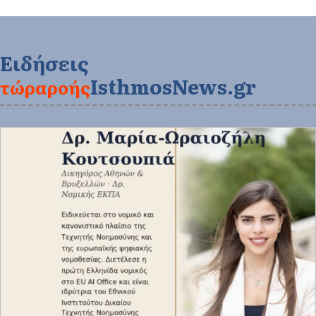
Ειδήσεις
IsthmosNews.gr
τώρα
ροής