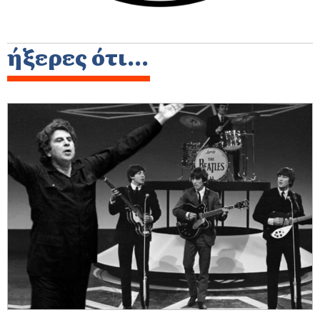
ήξερες ότι...